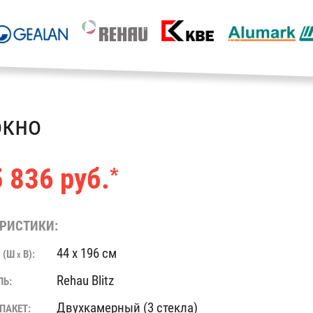
окно
 836 руб.
*
РИСТИКИ:
44 x 196 см
 (Ш
В):
X
Rehau Blitz
ЛЬ:
Двухкамерный (3 стекла)
ПАКЕТ: