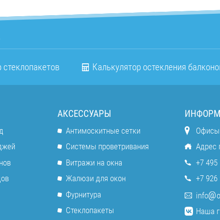
о
 стеклопакетов
Калькулятор остекления балконо
АКСЕССУАРЫ
ИНФОРМ
д
Антимоскитные сетки
Офисы
джей
Системы проветривания
Адрес 
нов
Витражи на окна
+7 495 
дов
Жалюзи для окон
+7 926 
Фурнитура
info
o
Стеклопакеты
Наша г