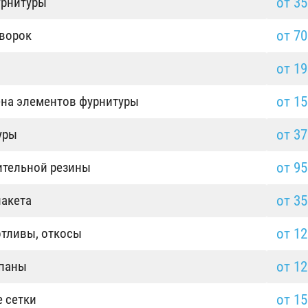
от 35
урнитуры
от 70
творок
от 19
от 15
ена элементов фурнитуры
от 37
уры
от 95
ительной резины
от 35
пакета
от 12
отливы, откосы
от 12
апаны
от 15
 сетки