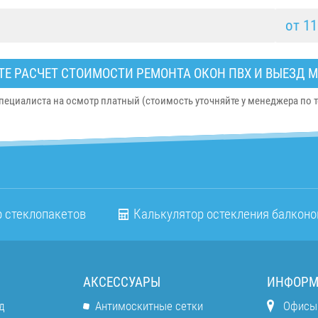
от 11
Е РАСЧЕТ СТОИМОСТИ РЕМОНТА ОКОН ПВХ И ВЫЕЗД М
специалиста на осмотр платный (стоимость уточняйте у менеджера по т
 стеклопакетов
Калькулятор остекления балконо
АКСЕССУАРЫ
ИНФОРМ
д
Антимоскитные сетки
Офисы