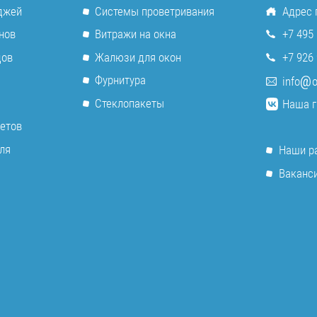
джей
Системы проветривания
Адрес 
нов
Витражи на окна
+7 495 
дов
Жалюзи для окон
+7 926 
Фурнитура
info
o
Стеклопакеты
Наша г
етов
ля
Наши р
Ваканс