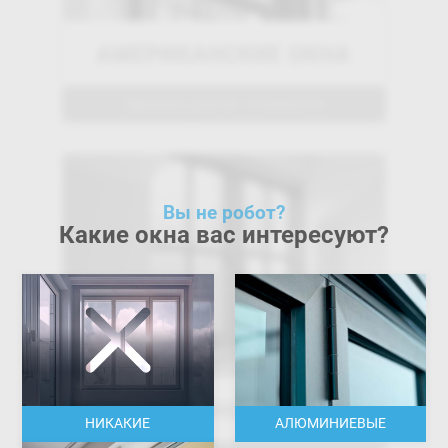
АМЕРИКАНСКИЕ ОКНА
Заказать расчет стоимости
Вы не робот?
Какие окна вас интересуют?
ДЕРЕВЯННЫЕ ОКНА
НИКАКИЕ
АЛЮМИНИЕВЫЕ