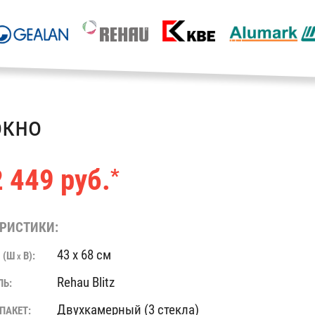
окно
 449 руб.
*
РИСТИКИ:
43 x 68 см
 (Ш
В):
X
Rehau Blitz
ЛЬ:
Двухкамерный (3 стекла)
ПАКЕТ: