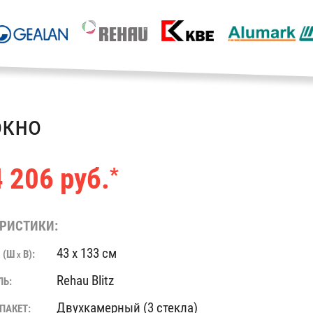
окно
 206 руб.
*
РИСТИКИ:
43 x 133 см
 (Ш
В):
X
Rehau Blitz
ЛЬ:
Двухкамерный (3 стекла)
ПАКЕТ: