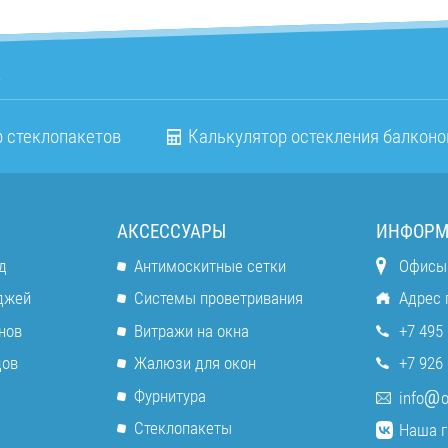
о
 стеклопакетов
Калькулятор остекления балконо
АКСЕССУАРЫ
ИНФОРМ
д
Антимоскитные сетки
Офисы
джей
Системы проветривания
Адрес 
нов
Витражи на окна
+7 495 
дов
Жалюзи для окон
+7 926 
Фурнитура
info
o
Стеклопакеты
Наша г