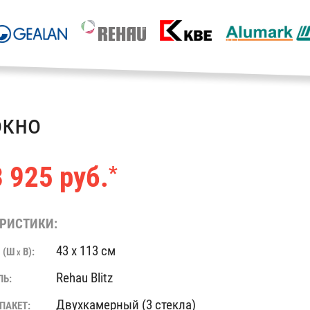
окно
 925 руб.
*
РИСТИКИ:
43 x 113 см
 (Ш
В):
X
Rehau Blitz
ЛЬ:
Двухкамерный (3 стекла)
ПАКЕТ: