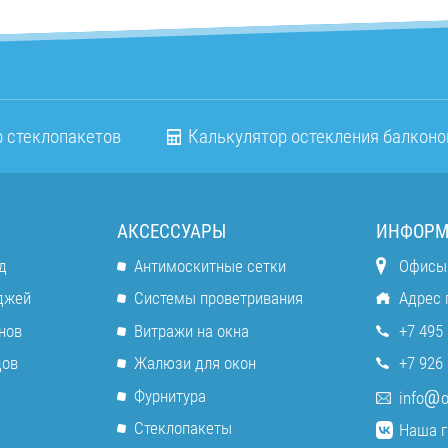
о
 стеклопакетов
Калькулятор остекления балконо
АКСЕССУАРЫ
ИНФОРМ
д
Антимоскитные сетки
Офисы
джей
Системы проветривания
Адрес 
нов
Витражи на окна
+7 495 
дов
Жалюзи для окон
+7 926 
Фурнитура
info
o
Стеклопакеты
Наша г