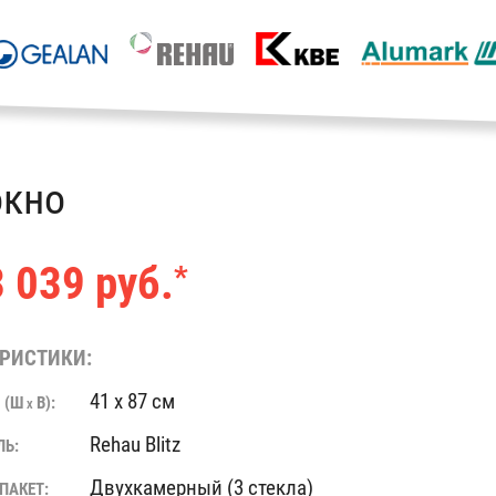
окно
 039 руб.
*
РИСТИКИ:
41 x 87 см
 (Ш
В):
X
Rehau Blitz
ЛЬ:
Двухкамерный (3 стекла)
ПАКЕТ: