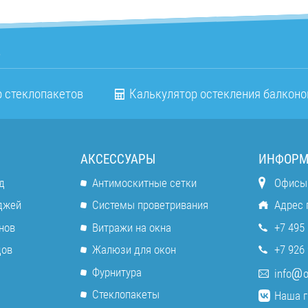
о
 стеклопакетов
Калькулятор остекления балконо
АКСЕССУАРЫ
ИНФОРМ
д
Антимоскитные сетки
Офисы
джей
Системы проветривания
Адрес 
нов
Витражи на окна
+7 495 
дов
Жалюзи для окон
+7 926 
Фурнитура
info
o
Стеклопакеты
Наша г